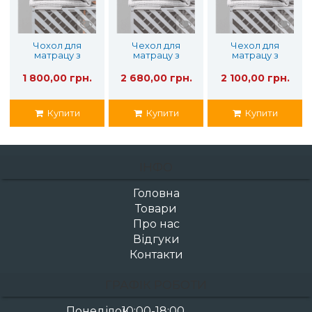
Чохол для
Чехол для
Чехол для
матрацу з
матрацу з
матрацу з
водонепроникн
водонепроникн
водонепроникн
ою мембраною
ою мембраною
ою мембраною
1 800,00 грн.
2 680,00 грн.
2 100,00 грн.
140х200
200х220
160х200
Купити
Купити
Купити
ІНФО
Головна
Товари
Про нас
Відгуки
Контакти
ГРАФІК РОБОТИ
Понеділок
10:00-18:00