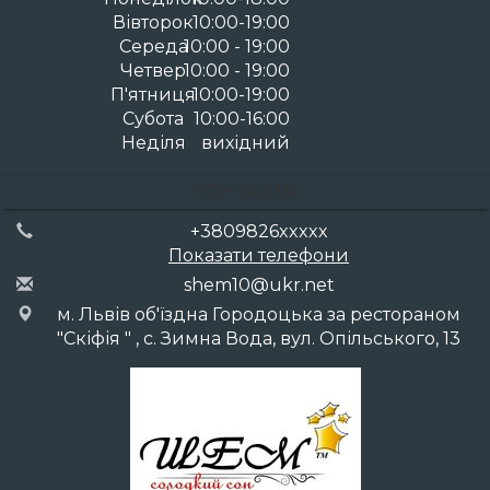
Вівторок
10:00-19:00
Середа
10:00 - 19:00
Четвер
10:00 - 19:00
П'ятниця
10:00-19:00
Субота
10:00-16:00
Неділя
вихідний
КОНТАКТИ
+3809826xxxxx
Показати телефони
she
m10
@uk
r.n
et
м. Львів об'їздна Городоцька за рестораном
"Скіфія " , с. Зимна Вода, вул. Опільського, 13