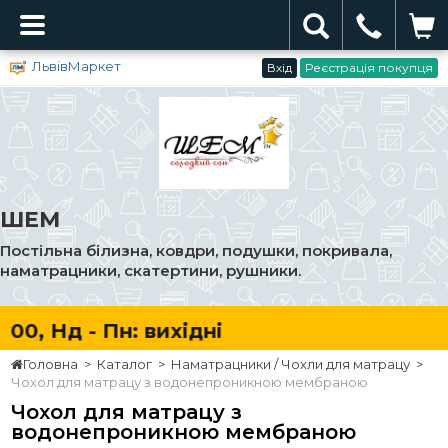
ЛьвівМаркет
Вхід
Реєстрація покупця
ШЕМ
Постільна білизна, ковдри, подушки, покривала,
наматрацники, скатертини, рушники.
:00, Нд - Пн: вихідні
Головна
>
Каталог
>
Наматрацники / Чохли для матрацу
>
Чохол для матрацу з водонепроникною мембраною
Чохол для матрацу з
водонепроникною мембраною