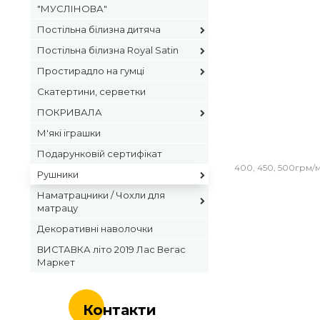
"МУСЛІНОВА"
Постільна білизна дитяча
Постільна білизна Royal Satin
Простирадло на гумці
Скатертини, серветки
ПОКРИВАЛА
М'які іграшки
Подарунковій сертифікат
400, 450, 500грм/м
Рушники
Наматрацники / Чохли для
матрацу
Декоративні наволочки
ВИСТАВКА літо 2019 Лас Вегас
Маркет
Контакти