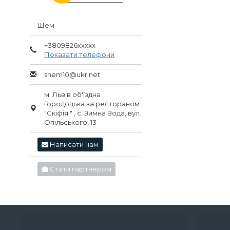
Шем
+3809826xxxxx
Показати телефони
shem10@ukr.net
м. Львів об'їздна
Городоцька за рестораном
"Скіфія " , с. Зимна Вода, вул.
Опільського, 13
Написати нам
Стати партнером
ІНФО