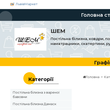
ЛьвівМаркет
Головна с
ШЕМ
Постільна білизна, ковдри, п
наматрацники, скатертини, р
Графік ро
Головна
>
Кат
Категорії
Постільна білизна з вареної
бавовни
Постільна білизна Дамаск