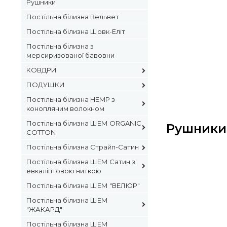
Рушники
Постільна білизна Вельвет
Постільна білизна Шовк-Еліт
Постільна білизна з
мерсиризованої бавовни
КОВДРИ
ПОДУШКИ
Постільна білизна HEMP з
конопляним волокном
Постільна білизна ШЕМ ORGANIC
Рушники
COTTON
Постільна білизна Страйп-Сатин
Постільна білизна ШЕМ Сатин з
евкаліптовою ниткою
Постільна білизна ШЕМ "ВЕЛЮР"
Постільна білизна ШЕМ
"ЖАКАРД"
Постільна білизна ШЕМ