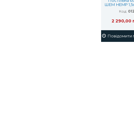
Постільна б
ШЕМ HEMP 1,5с
конопля
Код:
01
волокно
2 290,00 
Повідомити п