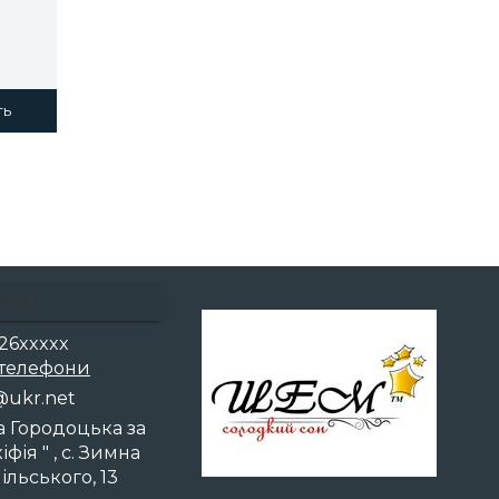
ть
КТИ
26xxxxx
 телефони
@uk
r.n
et
на Городоцька за
фія " , с. Зимна
ільського, 13