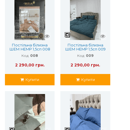
Постільна білизна
Постільна білизна
ШЕМ HEMP 1,5сп 008
ШЕМ HEMP 1,5сп 009
(з конопляним
(з конопляним
Код:
008
Код:
009
волокном)
волокном)
2 290,00 грн.
2 290,00 грн.
Купити
Купити