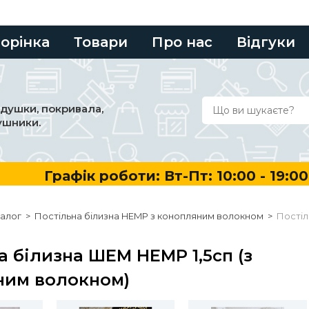
торінка
Товари
Про нас
Відгуки
одушки, покривала,
ушники.
Графік роботи: Вт-Пт: 10:00 - 19:00, Сб: 10
алог
>
Постільна білизна HEMP з конопляним волокном
>
Постіл
а білизна ШЕМ HEMP 1,5сп (з
ним волокном)