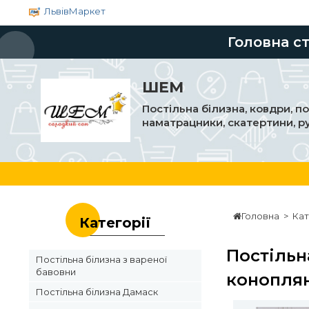
ЛьвівМаркет
Головна с
ШЕМ
Постільна білизна, ковдри, п
наматрацники, скатертини, р
Головна
>
Кат
Категорії
Постільн
Постільна білизна з вареної
бавовни
конопля
Постільна білизна Дамаск