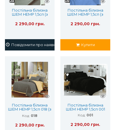
Постільна білизна
Постільна білизна
ШЕМ HEMP 1,5сп (з
ШЕМ HEMP 1,5сп (з
конопляним
конопляним
волокном)
волокном)
2 290,00 грн.
2 290,00 грн.
Повідомити про наявність
Купити
Постільна білизна
Постільна білизна
ШЕМ HEMP 1,5сп 018 (з
ШЕМ HEMP 1,5сп 001
конопляним
Код:
001
Код:
018
волокном)
2 290,00 грн.
2 290,00 грн.