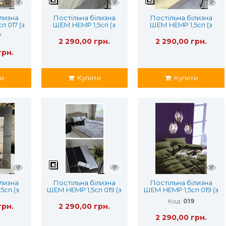
ілизна
Постільна білизна
Постільна білизна
п 017 (з
ШЕМ HEMP 1,5сп (з
ШЕМ HEMP 1,5сп (з
ним
конопляним
конопляним
7
м)
волокном)
волокном)
2 290,00 грн.
2 290,00 грн.
грн.
и
Купити
Купити
ілизна
Постільна білизна
Постільна білизна
5сп (з
ШЕМ HEMP 1,5сп 019 (з
ШЕМ HEMP 1,5сп 019 (з
ним
конопляним
конопляним
Код:
019
м)
волокном)
волокном)
грн.
2 290,00 грн.
2 290,00 грн.