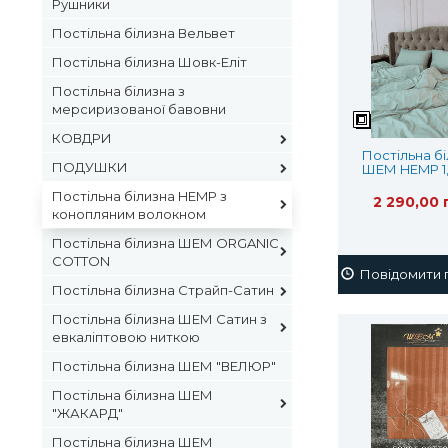
Рушники
Постільна білизна Вельвет
Постільна білизна Шовк-Еліт
Постільна білизна з
мерсиризованої бавовни
КОВДРИ
Постільна б
ПОДУШКИ
ШЕМ HEMP 1,
конопля
Постільна білизна HEMP з
волокно
2 290,00 
конопляним волокном
Постільна білизна ШЕМ ORGANIC
COTTON
Повідомити п
Постільна білизна Страйп-Сатин
Постільна білизна ШЕМ Сатин з
евкаліптовою ниткою
Постільна білизна ШЕМ "ВЕЛЮР"
Постільна білизна ШЕМ
"ЖАКАРД"
Постільна білизна ШЕМ