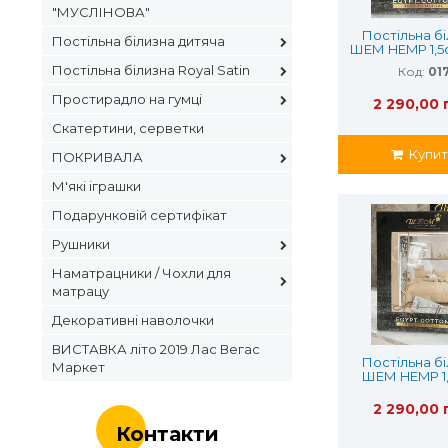
"МУСЛІНОВА"
Постільна б
Постільна білизна дитяча
ШЕМ HEMP 1,5с
конопля
Постільна білизна Royal Satin
Код:
01
волокно
Простирадло на гумці
2 290,00 
Скатертини, серветки
Купит
ПОКРИВАЛА
М'які іграшки
Подарунковій сертифікат
Рушники
Наматрацники / Чохли для
матрацу
Декоративні наволочки
ВИСТАВКА літо 2019 Лас Вегас
Постільна б
Маркет
ШЕМ HEMP 1,
конопля
волокно
2 290,00 
Контакти