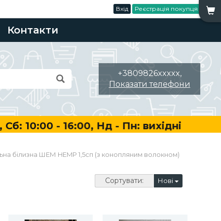
Вхід
Реєстрація покупця
Контакти
+3809826xxxxx,
Показати телефони
:00 - 16:00, Нд - Пн: вихідні
ьна білизна ШЕМ HEMP 1,5сп (з конопляним волокном)
Сортувати:
Нові