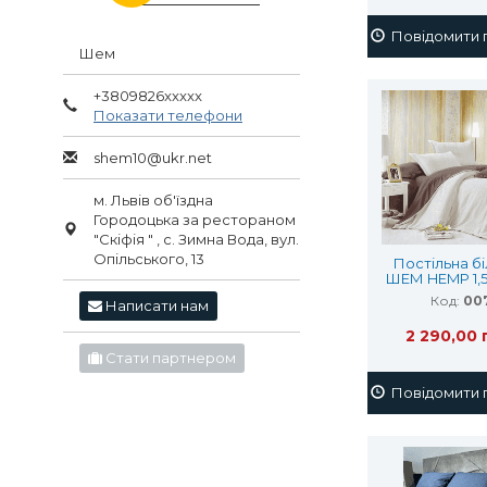
Повідомити п
Шем
+3809826xxxxx
Показати телефони
shem10@ukr.net
м. Львів об'їздна
Городоцька за рестораном
"Скіфія " , с. Зимна Вода, вул.
Опільського, 13
Постільна б
ШЕМ HEMP 1,5
Код:
00
Написати нам
2 290,00 
Стати партнером
Повідомити п