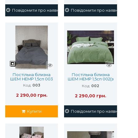
ість
Повідомити про наявність
Повідомити про наявність
Постільна білизна
Постільна білизна
ШЕМ HEMP 1,5сп 003
ШЕМ HEMP 1,5сп 002(з
конопляним
Код:
003
Код:
002
волокном)
2 290,00 грн.
2 290,00 грн.
ість
Купити
Повідомити про наявність