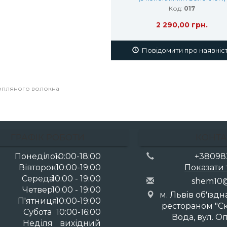
Код:
017
2 290,00 грн.
Повідомити про наявніс
копляного волокна
ГРАФІК РОБОТИ
КОНТА
Понеділок
10:00-18:00
+38098
Вівторок
10:00-19:00
Показати
Середа
10:00 - 19:00
she
m10
Четвер
10:00 - 19:00
м. Львів об'їзд
П'ятниця
10:00-19:00
рестораном "Скі
Субота
10:00-16:00
Вода, вул. Оп
Неділя
вихідний