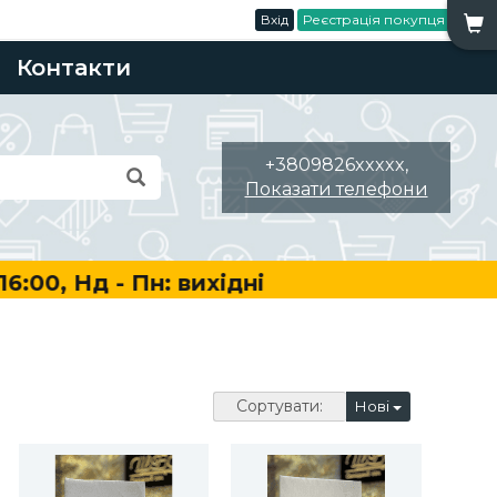
Вхід
Реєстрація покупця
Контакти
+3809826xxxxx,
Показати телефони
0, Нд - Пн: вихідні
Сортувати:
Нові