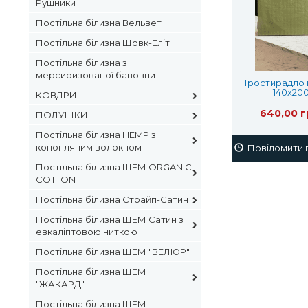
Рушники
Постільна білизна Вельвет
Постільна білизна Шовк-Еліт
Постільна білизна з
мерсиризованої бавовни
Простирадло н
140х20
КОВДРИ
640,00 г
ПОДУШКИ
Постільна білизна HEMP з
конопляним волокном
Повідомити п
Постільна білизна ШЕМ ORGANIC
COTTON
Постільна білизна Страйп-Сатин
Постільна білизна ШЕМ Сатин з
евкаліптовою ниткою
Постільна білизна ШЕМ "ВЕЛЮР"
Постільна білизна ШЕМ
"ЖАКАРД"
Постільна білизна ШЕМ