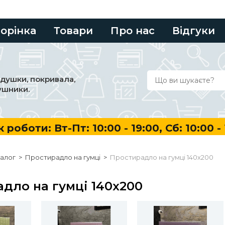
торінка
Товари
Про нас
Відгуки
одушки, покривала,
ушники.
оти: Вт-Пт: 10:00 - 19:00, Сб: 10:00 - 16:0
алог
>
Простирадло на гумці
>
Простирадло на гумці 140х200
дло на гумці 140х200