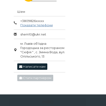
Шем
+3809826xxxxx
Показати телефони
shem10@ukr.net
м. Львів об'їздна
Городоцька за рестораном
"Скіфія " , с. Зимна Вода, вул.
Опільського, 13
Написати нам
Стати партнером
ІНФО