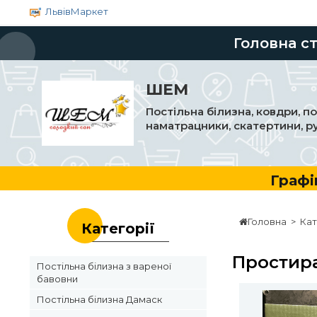
ЛьвівМаркет
Головна с
ШЕМ
Постільна білизна, ковдри, п
наматрацники, скатертини, р
Графік роб
Головна
>
Кат
Категорії
Простира
Постільна білизна з вареної
бавовни
Постільна білизна Дамаск