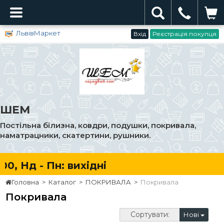
ЛьвівМаркет
Вхід
Реєстрація покупця
ШЕМ
Постільна білизна, ковдри, подушки, покривала,
наматрацники, скатертини, рушники.
00, Нд - Пн: вихідні
Головна
>
Каталог
>
ПОКРИВАЛА
>
Покривала
Покривала
Сортувати:
Нові