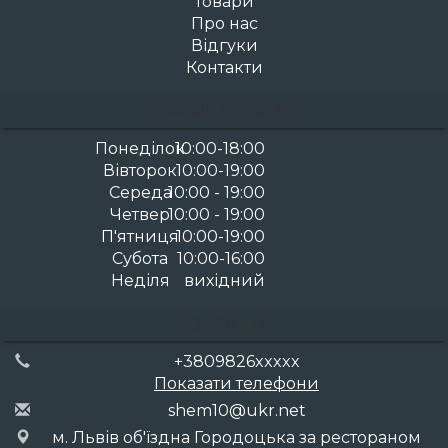
Товари
Про нас
Відгуки
Контакти
ГРАФІК РОБОТИ
Понеділок
10:00-18:00
Вівторок
10:00-19:00
Середа
10:00 - 19:00
Четвер
10:00 - 19:00
П'ятниця
10:00-19:00
Субота
10:00-16:00
Неділя
вихідний
КОНТАКТИ
+3809826xxxxx
Показати телефони
she
m10
@uk
r.n
et
м. Львів об'їздна Городоцька за рестораном