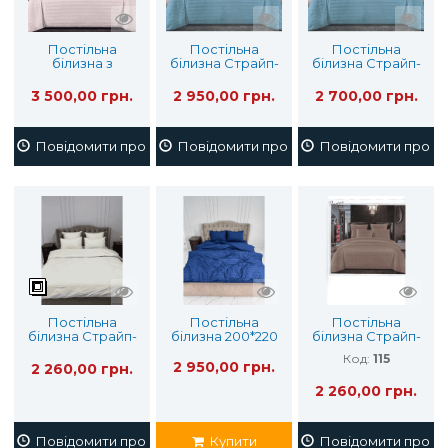
Постільна
Постільна
Постільна
білизна з
білизна Cтрайп-
білизна Cтрайп-
Страйп-Сатину
Сатин (євро)
Сатин
(сім'я)
Двоспальний
3 500,00 грн.
2 950,00 грн.
2 700,00 грн.
Повідомити про наявність
Повідомити про наявність
Повідомити про на
Постільна
Постільна
Постільна
білизна Страйп-
білизна 200*220
білизна Страйп-
Сатин 150х210 124
Сатин 150х210
Код:
115
2 950,00 грн.
2 260,00 грн.
2 260,00 грн.
Повідомити про наявність
Купити
Повідомити про на