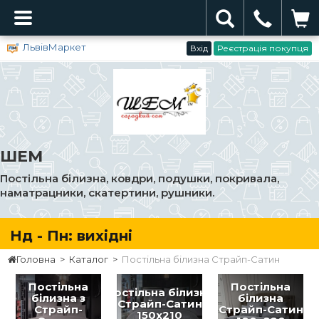
ЛьвівМаркет
Вхід
Реєстрація покупця
ШЕМ
Постільна білизна, ковдри, подушки, покривала,
наматрацники, скатертини, рушники.
 - Пн: вихідні
Головна
>
Каталог
>
Постільна білизна Страйп-Сатин
Постільна
Постільна
Постільна білизна
білизна з
білизна
Страйп-Сатин
Страйп-
Страйп-Сатин
150х210