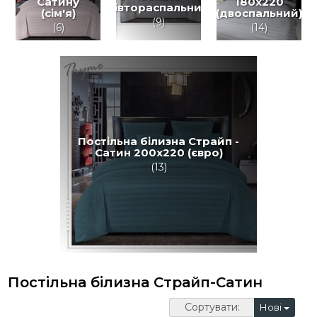
Сатину
180х220
(півтораспальний)
(сім'я)
(двоспальний)
(9)
(6)
(14)
Постільна білизна Страйп -
Сатин 200х220 (євро)
(13)
Постільна білизна Страйп-Сатин
Сортувати:
Нові