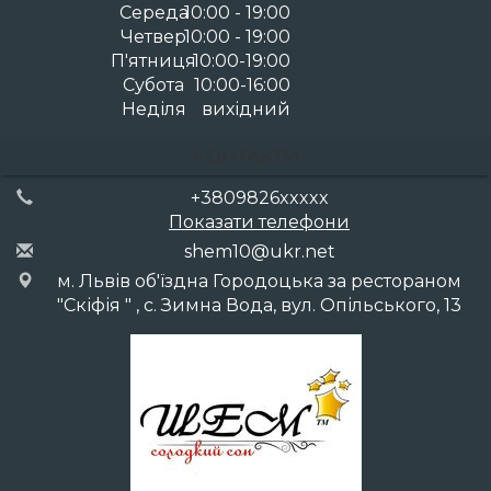
Середа
10:00 - 19:00
Четвер
10:00 - 19:00
П'ятниця
10:00-19:00
Субота
10:00-16:00
Неділя
вихідний
КОНТАКТИ
+3809826xxxxx
Показати телефони
she
m10
@uk
r.n
et
м. Львів об'їздна Городоцька за рестораном
"Скіфія " , с. Зимна Вода, вул. Опільського, 13