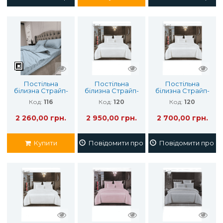
Постільна
Постільна
Постільна
білизна Страйп-
білизна Cтрайп-
білизна Cтрайп-
Сатин 150х210
Сатин (євро)
Сатин
Код:
116
Код:
120
Код:
120
Двоспальний
2 260,00 грн.
2 950,00 грн.
2 700,00 грн.
Купити
Повідомити про наявність
Повідомити про на