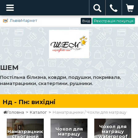
ЛьвівМаркет
Вхід
Реєстрація покупця
ШЕМ
Постільна білизна, ковдри, подушки, покривала,
наматрацники, скатертини, рушники.
д - Пн: вихідні
Головна
>
Каталог
>
Наматрацники / Чохли для матрацу
Чохол для
Чохол для
Наматрацник
матрацу
матрацу
стьоганий
waterproof