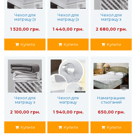
Чехол для
Чехол для
Чехол для
матрацу (з
матрацу (з
матрацу з
бортом) 140х200
бортом) 120х190
водонепроникн
ою мембраною
1 520,00 грн.
1 440,00 грн.
2 680,00 грн.
200х220
Купити
Купити
Купити
Чехол для
Чехол для
Наматрацник
матрацу з
матрацу
стьоганий
водонепроникн
waterproof
90х190
ою мембраною
bamboo 180х200
2 100,00 грн.
1 940,00 грн.
650,00 грн.
160х200
Купити
Купити
Купити