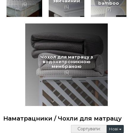
звичайний
bamboo
(6)
(6)
(7)
Чохол для матрацу з
водонепроникною
мембраною
(6)
Наматрацники / Чохли для матрацу
Сортувати:
Нові