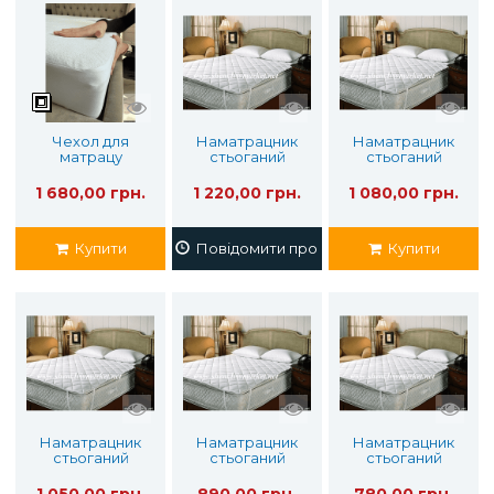
Чехол для
Наматрацник
Наматрацник
матрацу
стьоганий
стьоганий
waterproof
200х220
180х200
bamboo 160х200
1 680,00 грн.
1 220,00 грн.
1 080,00 грн.
Купити
Повідомити про наявність
Купити
Наматрацник
Наматрацник
Наматрацник
стьоганий
стьоганий
стьоганий
160х200
140х200
120х190
1 050,00 грн.
890,00 грн.
780,00 грн.