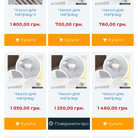
Чохол для
Чехол для
Чехол для
матрацу з
матрацу
матрацу
водонепроникн
woterproof
woterproof
ою мембраною
bamboo 60х120
bamboo 70х140
1 800,00 грн.
700,00 грн.
760,00 грн.
140х200
Купити
Купити
Купити
Чехол для
Чехол для
Чехол для
матрацу
матрацу
матрацу
woterproof
woterproof
waterproof
bamboo 90х190
bamboo 120х190
bamboo 140х200
1 050,00 грн.
1 250,00 грн.
1 460,00 грн.
Купити
Повідомити про наявність
Купити